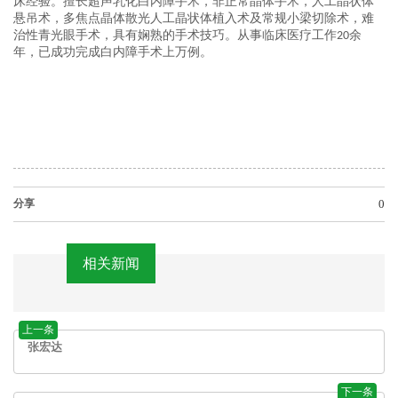
床经验
。
擅长
超声乳化
白内障手术，非正常晶体手术，人工晶状体
悬吊术，多焦点
晶体
散光人工晶状体植入术及
常规
小梁切除术，难
治性青光眼手术
，具有娴熟的手术技巧
。
从事临床医疗工作
余
20
年，已成功完成白内障手术上万例。
分享
0
相关新闻
上一条
张宏达
下一条