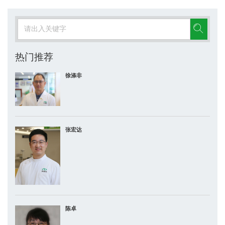
热门推荐
徐涤非
张宏达
陈卓