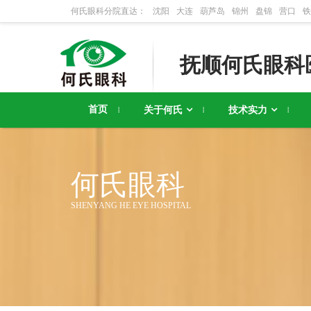
何氏眼科分院直达：
沈阳
大连
葫芦岛
锦州
盘锦
营口
铁
抚顺何氏眼科
首页
关于何氏
技术实力
何氏眼科
SHENYANG HE EYE HOSPITAL