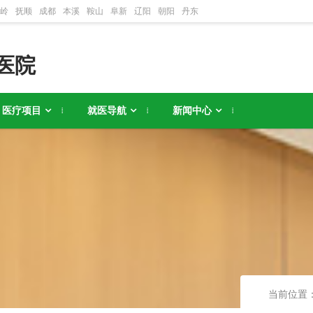
岭
抚顺
成都
本溪
鞍山
阜新
辽阳
朝阳
丹东
医院
医疗项目
就医导航
新闻中心
当前位置