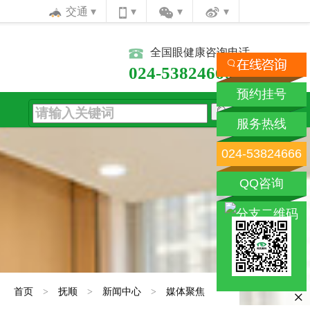
交通
全国眼健康咨询电话
024-53824666
预约挂号
服务热线
024-53824666
QQ咨询
：
首页
>
抚顺
>
新闻中心
>
媒体聚焦
×