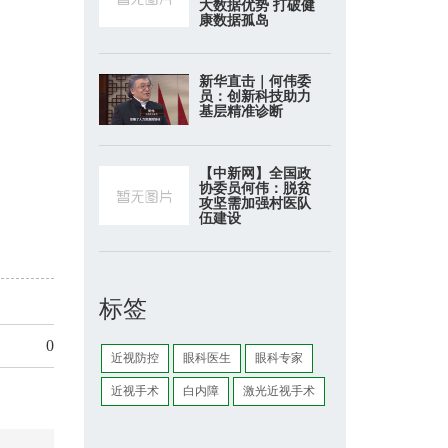
大数据优势 打破健
康数据孤岛
新华直击｜何伟委
员：创新科技助力
基层精准诊断
【中新网】全国政
协委员何伟：脱贫
攻坚需加强村医队
伍建设
标签
0
近视防控
眼科医生
眼科专家
近视手术
白内障
激光近视手术